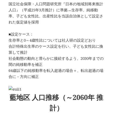
国立社会保障・人口問題研究所『日本の地域別将来推計
人口』（平成25年3月推計）に準拠→生存率、純移動
率、子ども女性比、出産性比を当該自治体として設定さ
れた仮定値を採用
■設定ケース：
生存率と0～4歳性比については社人研の設定どおり
合計特殊出生率のケース設定を行い、子ども女性比に換
算して推計
社会動態の動向と滑らかに接続するよう、2030年までの
間の純移動率を補正
64歳以下の純移動率を転入超過の場合＋、転出超過の場
合に－方向に補正
藍地区 人口推移（～2060年 推
計）